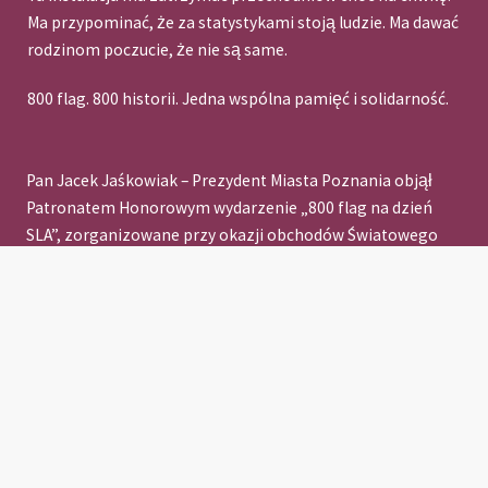
Ma przypominać, że za statystykami stoją ludzie. Ma dawać
rodzinom poczucie, że nie są same.
800 flag. 800 historii. Jedna wspólna pamięć i solidarność.
Pan Jacek Jaśkowiak – Prezydent Miasta Poznania objął
Patronatem Honorowym wydarzenie „800 flag na dzień
SLA”, zorganizowane przy okazji obchodów Światowego
Dnia SLA. Dziękujemy za wsparcie i przyłączenie się do
naszej inicjatywy.